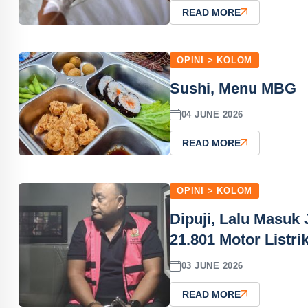
READ MORE
OPINI > KOLOM
Sushi, Menu MBG
04 JUNE 2026
READ MORE
OPINI > KOLOM
Dipuji, Lalu Masuk
21.801 Motor Listri
03 JUNE 2026
READ MORE