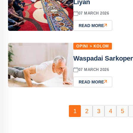
Liyan
07 MARCH 2026
READ MORE
OPINI > KOLOM
Waspadai Sarkopeni
07 MARCH 2026
READ MORE
1
2
3
4
5