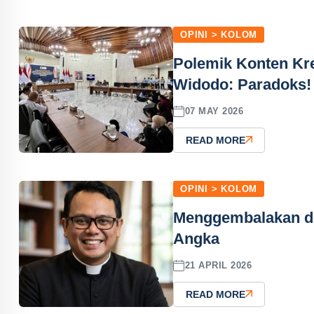
OPINI > KOLOM
Polemik Konten Kre
Widodo: Paradoks!
07 MAY 2026
READ MORE
OPINI > KOLOM
Menggembalakan di 
Angka
21 APRIL 2026
READ MORE