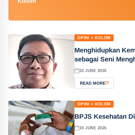
Kolom
OPINI > KOLOM
Menghidupkan Kemb
sebagai Seni Mengh
22 JUNE 2026
READ MORE
OPINI > KOLOM
BPJS Kesehatan Di
10 JUNE 2026