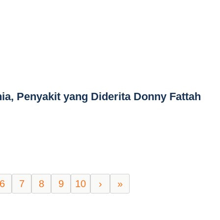
a, Penyakit yang Diderita Donny Fattah
6
7
8
9
10
›
»