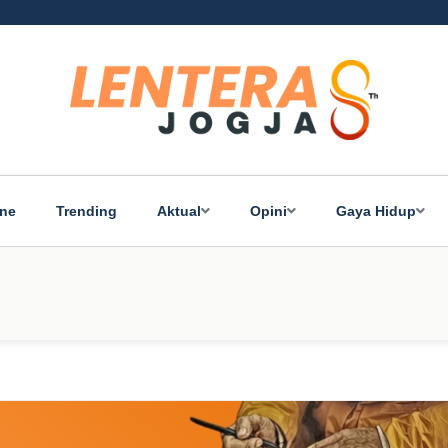
ine
Trending
Aktual
Opini
Gaya Hidup