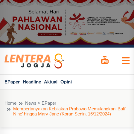
EPaper
Headline
Aktual
Opini
Home
News > EPaper
Mempertanyakan Kebijakan Prabowo Memulangkan ‘Bali’
Nine’ hingga Mary Jane (Koran Senin, 16/12/2024)