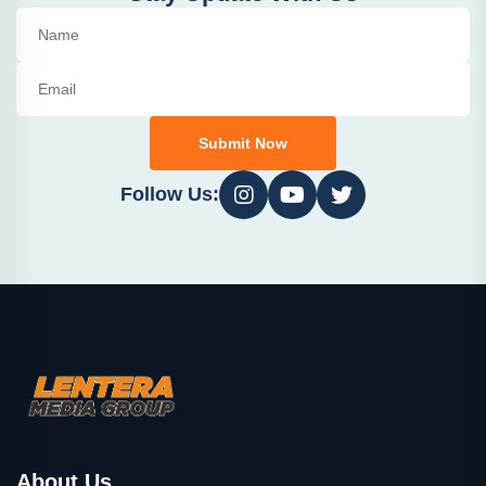
Submit Now
Follow Us:
About Us