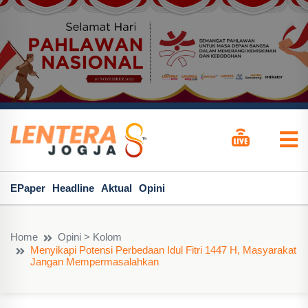
EPaper
Headline
Aktual
Opini
Home
Opini > Kolom
Menyikapi Potensi Perbedaan Idul Fitri 1447 H, Masyarakat
Jangan Mempermasalahkan