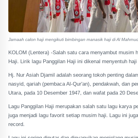
Jamaah calon haji mengikuti bimbingan manasik haji di Al Mahmud
KOLOM (Lentera) -Salah satu cara menyambut musim haji 
Haji. Lirik lagu Panggilan Haji ini dikenal menyentuh haj
Hj. Nur Asiah Djamil adalah seorang tokoh penting dala
nasyid, qariah (pembaca Al-Qur'an), pendakwah, dan pend
Utara, pada 10 Desember 1947, dan wafat pada 20 Dese
Lagu Panggilan Haji merupakan salah satu lagu karya pe
juga menjadi lagu favorit setiap musim haji. Lagu ini j
record.
Lagu ini sering diputar dan dinyanyikan menjelang musim