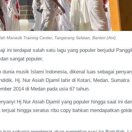
ah Manasik Training Center, Tangerang Selatan, Banten (Ant)
ini terdapat salah satu lagu yang populer berjudul Panggi
i dan sangat populer.
m dunia musik Islami Indonesia, dikenal luas sebagai penyan
idik. Hj. Nur Asiah Djamil lahir di Kotari, Medan, Sumatra
mber 2014 di Medan pada usia 67 tahun.
nyanyi Hj Nur Asiah Djamil yang populer hingga saat ini da
uga terjual hingga seratus ribu copy bahkan mendapatkan gold
 haji sebagai pengingat akan panggilan suci ke Baitullah. L