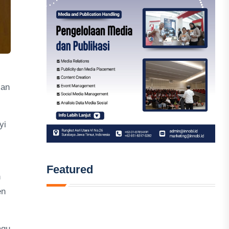
lan
yi
Featured
n
en
agu