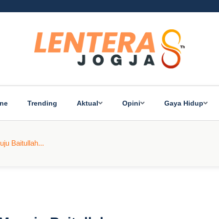
ine
Trending
Aktual
Opini
Gaya Hidup
u Baitullah...