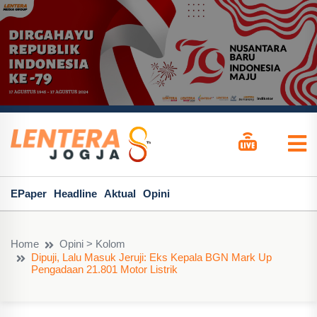
EPaper
Headline
Aktual
Opini
Home
Opini > Kolom
Dipuji, Lalu Masuk Jeruji: Eks Kepala BGN Mark Up
Pengadaan 21.801 Motor Listrik