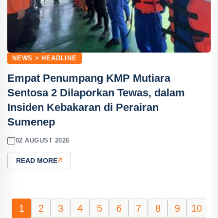
NEWS > HEADLINE
Empat Penumpang KMP Mutiara
Sentosa 2 Dilaporkan Tewas, dalam
Insiden Kebakaran di Perairan
Sumenep
02 AUGUST 2026
READ MORE
1
2
3
4
5
6
7
8
9
10