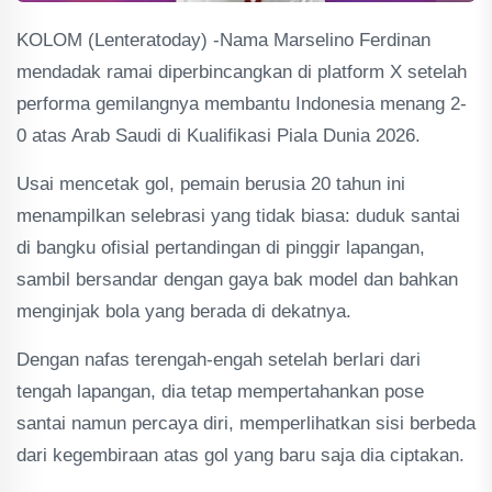
KOLOM (Lenteratoday) -Nama Marselino Ferdinan
mendadak ramai diperbincangkan di platform X setelah
performa gemilangnya membantu Indonesia menang 2-
0 atas Arab Saudi di Kualifikasi Piala Dunia 2026.
Usai mencetak gol, pemain berusia 20 tahun ini
menampilkan selebrasi yang tidak biasa: duduk santai
di bangku ofisial pertandingan di pinggir lapangan,
sambil bersandar dengan gaya bak model dan bahkan
menginjak bola yang berada di dekatnya.
Dengan nafas terengah-engah setelah berlari dari
tengah lapangan, dia tetap mempertahankan pose
santai namun percaya diri, memperlihatkan sisi berbeda
dari kegembiraan atas gol yang baru saja dia ciptakan.