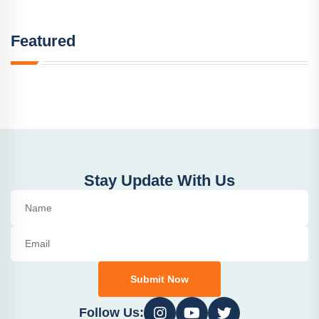
Featured
Stay Update With Us
Submit Now
Follow Us: