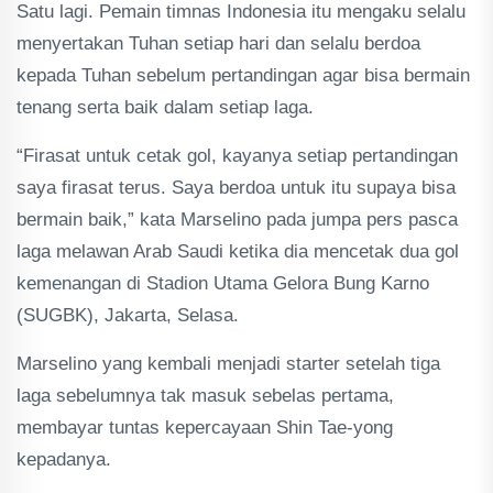
Satu lagi. Pemain timnas Indonesia itu mengaku selalu
menyertakan Tuhan setiap hari dan selalu berdoa
kepada Tuhan sebelum pertandingan agar bisa bermain
tenang serta baik dalam setiap laga.
“Firasat untuk cetak gol, kayanya setiap pertandingan
saya firasat terus. Saya berdoa untuk itu supaya bisa
bermain baik,” kata Marselino pada jumpa pers pasca
laga melawan Arab Saudi ketika dia mencetak dua gol
kemenangan di Stadion Utama Gelora Bung Karno
(SUGBK), Jakarta, Selasa.
Marselino yang kembali menjadi starter setelah tiga
laga sebelumnya tak masuk sebelas pertama,
membayar tuntas kepercayaan Shin Tae-yong
kepadanya.