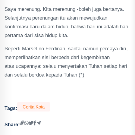
Saya merenung. Kita merenung -boleh juga bertanya.
Selanjutnya perenungan itu akan mewujudkan
konfirmasi baru dalam hidup, bahwa hari ini adalah hari
pertama dari sisa hidup kita.
Seperti Marselino Ferdinan, santai namun percaya diri,
memperlihatkan sisi berbeda dari kegembiraan
atas ucapannya: selalu menyertakan Tuhan setiap hari
dan selalu berdoa kepada Tuhan (*)
Cerita Kota
Tags:
Share: