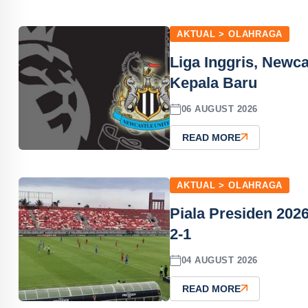
AKTUAL > OLAHRAGA
Liga Inggris, Newca
Kepala Baru
06 AUGUST 2026
READ MORE
AKTUAL > OLAHRAGA
Piala Presiden 2026
2-1
04 AUGUST 2026
READ MORE