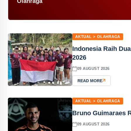
Olahraga
AKTUAL > OLAHRAGA
Indonesia Raih Dua
2026
09 AUGUST 2026
READ MORE
AKTUAL > OLAHRAGA
Bruno Guimaraes R
09 AUGUST 2026