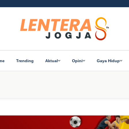
ine
Trending
Aktual
Opini
Gaya Hidup