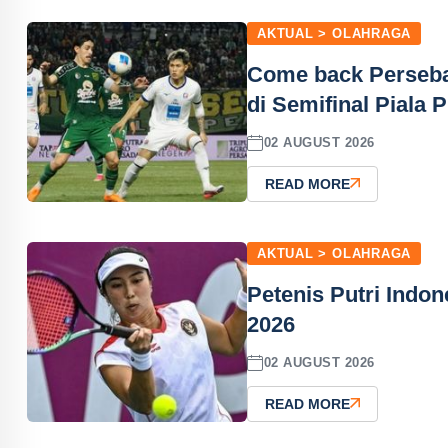
AKTUAL > OLAHRAGA
Come back Perseba
di Semifinal Piala 
02 AUGUST 2026
READ MORE
AKTUAL > OLAHRAGA
Petenis Putri Indon
2026
02 AUGUST 2026
READ MORE