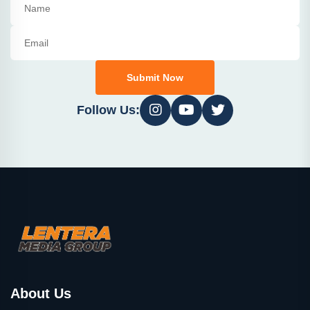
Submit Now
Follow Us:
About Us