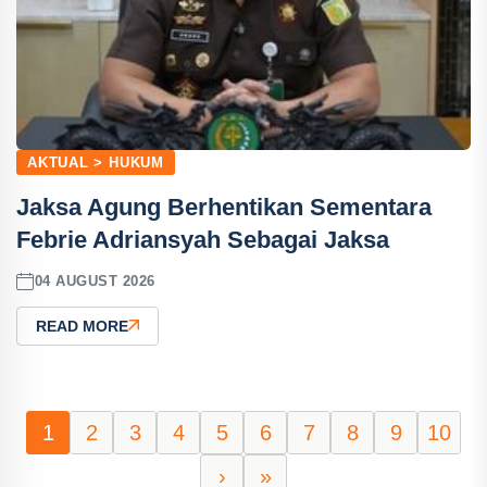
AKTUAL > HUKUM
Jaksa Agung Berhentikan Sementara
Febrie Adriansyah Sebagai Jaksa
04 AUGUST 2026
READ MORE
1
2
3
4
5
6
7
8
9
10
›
»