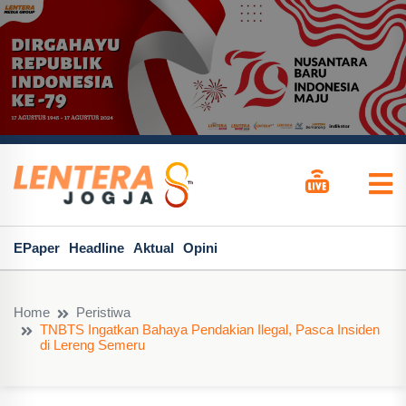
EPaper
Headline
Aktual
Opini
Home
Peristiwa
TNBTS Ingatkan Bahaya Pendakian Ilegal, Pasca Insiden
di Lereng Semeru