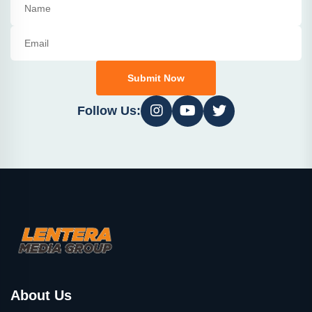
Submit Now
Follow Us:
About Us