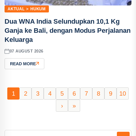
AKTUAL > HUKUM
Dua WNA India Selundupkan 10,1 Kg
Ganja ke Bali, dengan Modus Perjalanan
Keluarga
07 AUGUST 2026
READ MORE
1
2
3
4
5
6
7
8
9
10
›
»