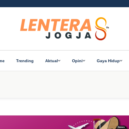
ine
Trending
Aktual
Opini
Gaya Hidup