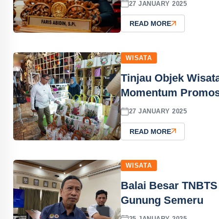
27 JANUARY 2025
READ MORE
WISATA
Tinjau Objek Wisata
Momentum Promosi
27 JANUARY 2025
READ MORE
WISATA
Balai Besar TNBTS
Gunung Semeru
25 JANUARY 2025