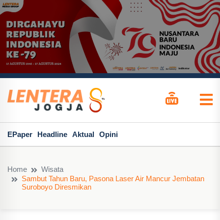
EPaper
Headline
Aktual
Opini
Home
Wisata
Sambut Tahun Baru, Pasona Laser Air Mancur Jembatan
Suroboyo Diresmikan