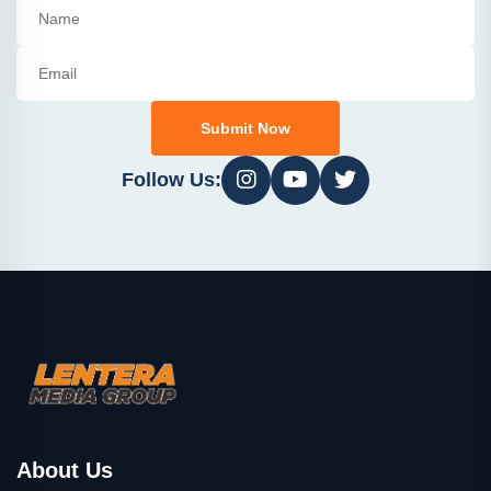
Submit Now
Follow Us:
About Us