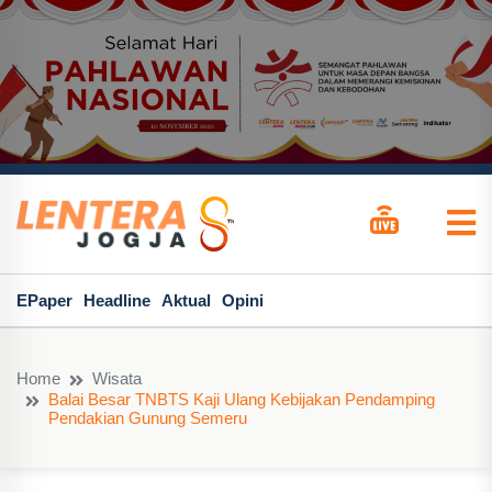
EPaper
Headline
Aktual
Opini
Home
Wisata
Balai Besar TNBTS Kaji Ulang Kebijakan Pendamping
Pendakian Gunung Semeru