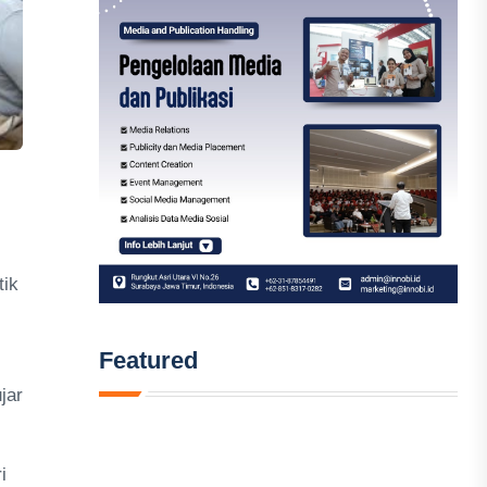
tik
Featured
jar
i