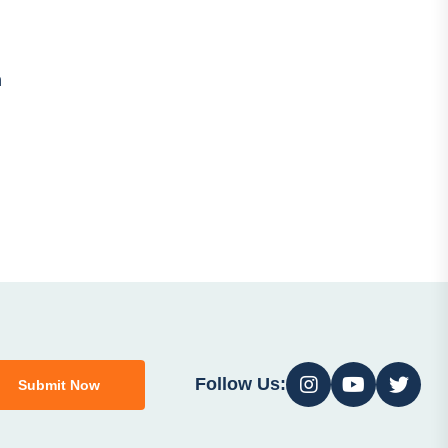
n
Follow Us:
Submit Now