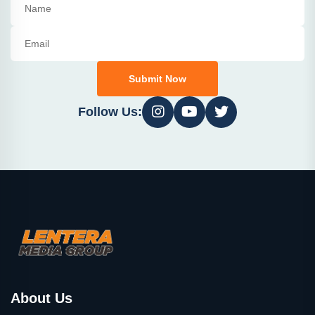
Submit Now
Follow Us:
About Us