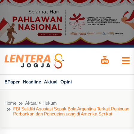
EPaper
Headline
Aktual
Opini
Home
Aktual > Hukum
FBI Selidiki Asosiasi Sepak Bola Argentina Terkait Penipuan
Perbankan dan Pencucian uang di Amerika Serikat