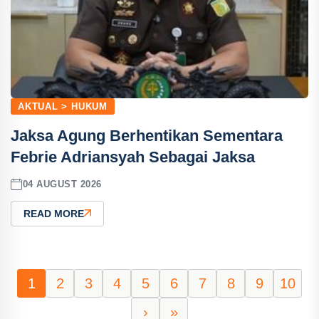
AKTUAL > HUKUM
Jaksa Agung Berhentikan Sementara
Febrie Adriansyah Sebagai Jaksa
04 AUGUST 2026
READ MORE
1
2
3
4
5
6
7
8
9
10
›
»