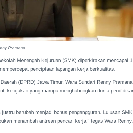
enny Pramana
Sekolah Menengah Kejuruan (SMK) diperkirakan mencapai 1
 mempercepat penciptaan lapangan kerja berkualitas.
t Daerah (DPRD) Jawa Timur, Wara Sundari Renny Pramana
ikuti kebijakan yang mampu menghubungkan dunia pendidika
ia justru berubah menjadi bonus pengangguran. Lulusan SMK
bukan menambah antrean pencari kerja," tegas Wara Renny,