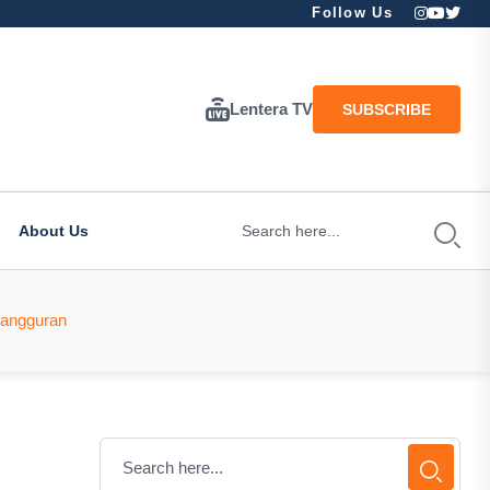
Follow Us
Lentera TV
SUBSCRIBE
About Us
gangguran