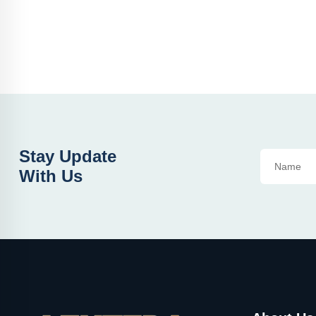
Stay Update
With Us