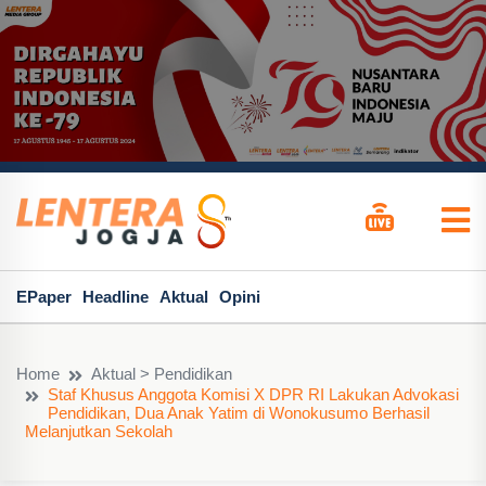
EPaper
Headline
Aktual
Opini
Home
Aktual > Pendidikan
Staf Khusus Anggota Komisi X DPR RI Lakukan Advokasi
Pendidikan, Dua Anak Yatim di Wonokusumo Berhasil
Melanjutkan Sekolah