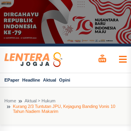
EPaper
Headline
Aktual
Opini
Home
Aktual > Hukum
Kurang 2/3 Tuntutan JPU, Kejagung Banding Vonis 10
Tahun Nadiem Makarim