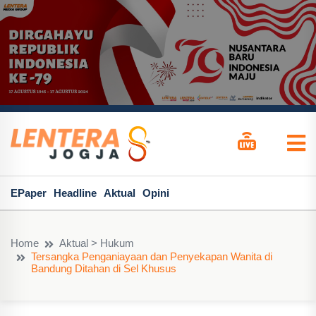
EPaper
Headline
Aktual
Opini
Home
Aktual > Hukum
Tersangka Penganiayaan dan Penyekapan Wanita di
Bandung Ditahan di Sel Khusus