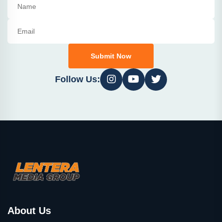
Submit Now
Follow Us:
About Us