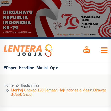
EPaper
Headline
Aktual
Opini
Home
Ibadah Haji
Menhaj Ungkap 120 Jemaah Haji Indonesia Masih Dirawat
di Arab Saudi