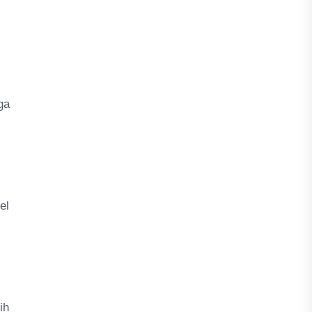
ga
el
ih