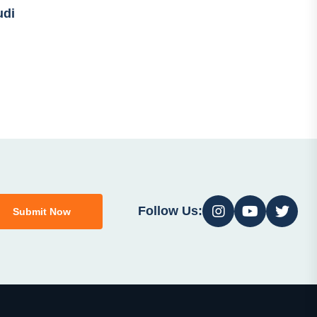
udi
Follow Us:
Submit Now