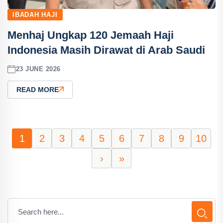
IBADAH HAJI
Menhaj Ungkap 120 Jemaah Haji
Indonesia Masih Dirawat di Arab Saudi
23 JUNE 2026
READ MORE
1
2
3
4
5
6
7
8
9
10
›
»