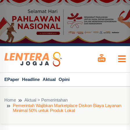
EPaper
Headline
Aktual
Opini
Home
Aktual > Pemerintahan
Pemerintah Wajibkan Marketplace Diskon Biaya Layanan
Minimal 50% untuk Produk Lokal