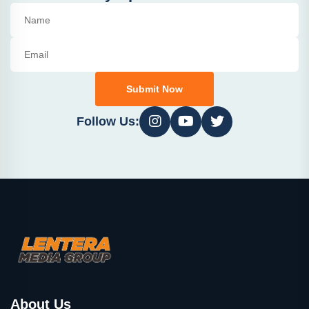
Submit Now
Follow Us:
About Us