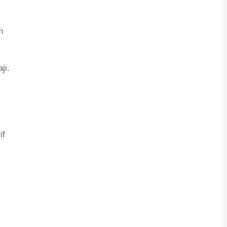
h
ji.
i
if