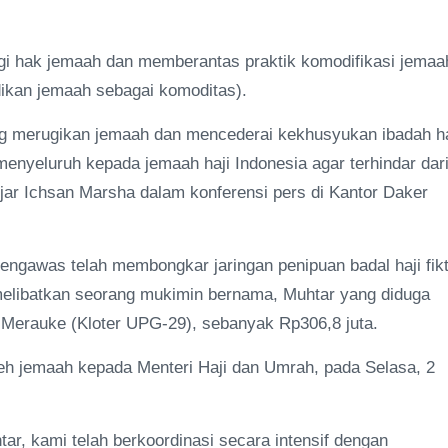
ungi hak jemaah dan memberantas praktik komodifikasi jemaa
ikan jemaah sebagai komoditas).
ng merugikan jemaah dan mencederai kekhusyukan ibadah ha
enyeluruh kepada jemaah haji Indonesia agar terhindar dar
ujar Ichsan Marsha dalam konferensi pers di Kantor Daker
gawas telah membongkar jaringan penipuan badal haji fikt
melibatkan seorang mukimin bernama, Muhtar yang diduga
 Merauke (Kloter UPG-29), sebanyak Rp306,8 juta.
leh jemaah kepada Menteri Haji dan Umrah, pada Selasa, 2
r, kami telah berkoordinasi secara intensif dengan