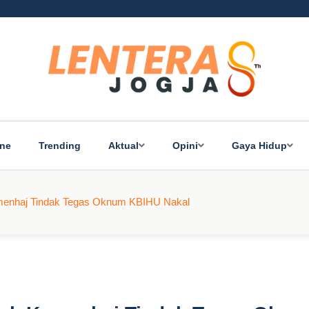
ine
Trending
Aktual
Opini
Gaya Hidup
emenhaj Tindak Tegas Oknum KBIHU Nakal