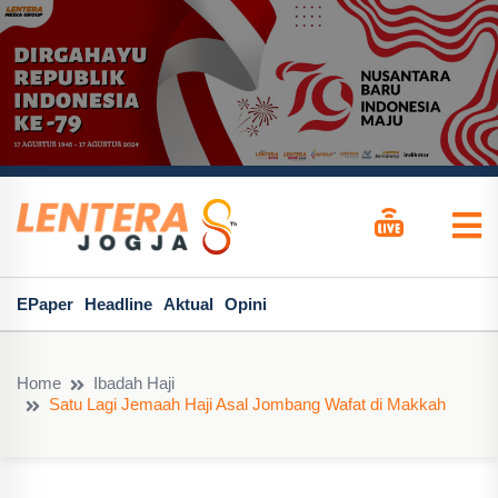
EPaper
Headline
Aktual
Opini
Home
Ibadah Haji
Satu Lagi Jemaah Haji Asal Jombang Wafat di Makkah