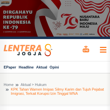
EPaper
Headline
Aktual
Opini
Home
Aktual > Hukum
KPK Tahan Wamen Imipas Silmy Karim dan Tujuh Pejabat
Imigrasi, Terkait Korupsi Izin Tinggal WNA