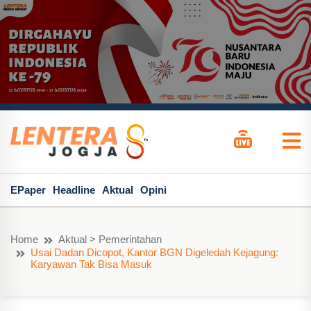
EPaper
Headline
Aktual
Opini
Home
Aktual > Pemerintahan
Usai Dadan Dicopot, Kantor BGN Digeledah Kejagung:
Karyawan Tak Bisa Masuk