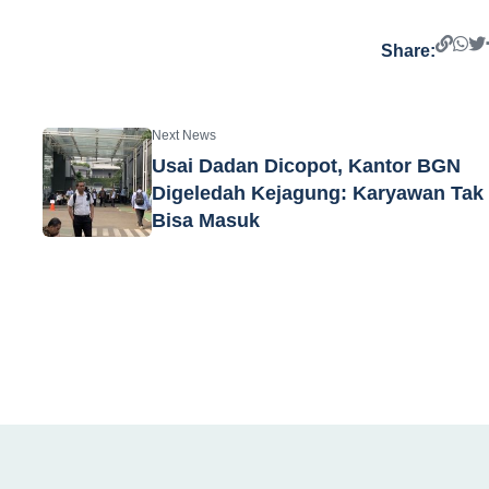
Share:
Next News
Usai Dadan Dicopot, Kantor BGN
Digeledah Kejagung: Karyawan Tak
Bisa Masuk