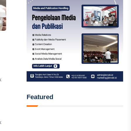
k
Featured
k