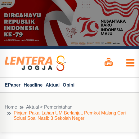
EPaper
Headline
Aktual
Opini
Home
Aktual > Pemerintahan
Pinjam Pakai Lahan UM Berlanjut, Pemkot Malang Cari
Solusi Soal Nasib 3 Sekolah Negeri