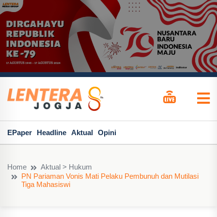
EPaper
Headline
Aktual
Opini
Home
Aktual > Hukum
PN Pariaman Vonis Mati Pelaku Pembunuh dan Mutilasi
Tiga Mahasiswi