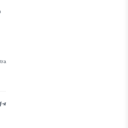
n
tra