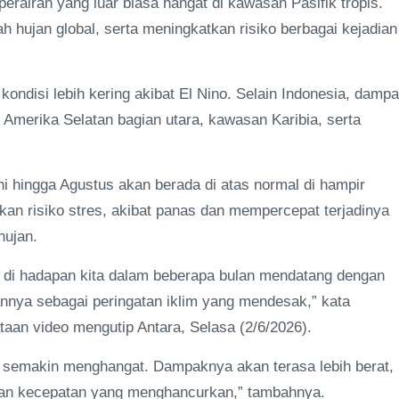
rairan yang luar biasa hangat di kawasan Pasifik tropis.
 hujan global, serta meningkatkan risiko berbagai kejadian
ondisi lebih kering akibat El Nino. Selain Indonesia, damp
, Amerika Selatan bagian utara, kawasan Karibia, serta
 hingga Agustus akan berada di atas normal di hampir
tkan risiko stres, akibat panas dan mempercepat terjadinya
hujan.
ba di hadapan kita dalam beberapa bulan mendatang dengan
nnya sebagai peringatan iklim yang mendesak,” kata
aan video mengutip Antara, Selasa (2/6/2026).
 semakin menghangat. Dampaknya akan terasa lebih berat,
ngan kecepatan yang menghancurkan,” tambahnya.