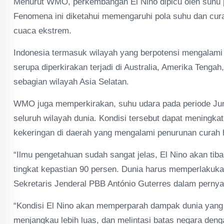
Menurut WMO, perkembangan El Nino dipicu oleh suhu pe
Fenomena ini diketahui memengaruhi pola suhu dan curah
cuaca ekstrem.
Indonesia termasuk wilayah yang berpotensi mengalami k
serupa diperkirakan terjadi di Australia, Amerika Tengah
sebagian wilayah Asia Selatan.
WMO juga memperkirakan, suhu udara pada periode Juni
seluruh wilayah dunia. Kondisi tersebut dapat meningka
kekeringan di daerah yang mengalami penurunan curah 
“Ilmu pengetahuan sudah sangat jelas, El Nino akan ti
tingkat kepastian 90 persen. Dunia harus memperlakuka
Sekretaris Jenderal PBB António Guterres dalam pernyat
“Kondisi El Nino akan memperparah dampak dunia yang
menjangkau lebih luas, dan melintasi batas negara de