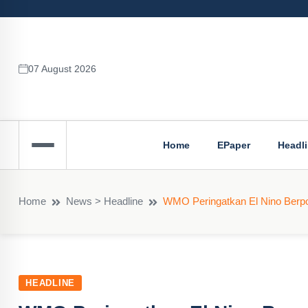
07 August 2026
Home
EPaper
Headl
Home
News > Headline
WMO Peringatkan El Nino Berpo
HEADLINE