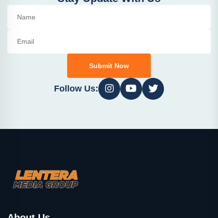
Submit Now
Follow Us:
About Us