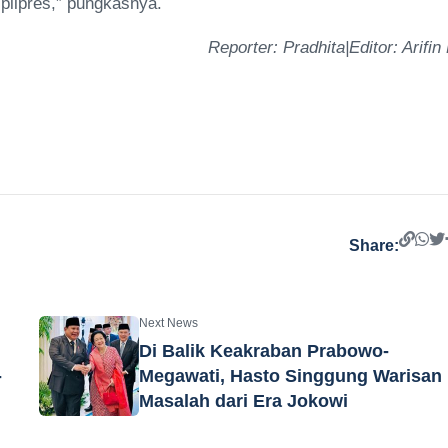
 pilpres,” pungkasnya.
Reporter: Pradhita|Editor: Arifin
Share:
Next News
Di Balik Keakraban Prabowo-
-
Megawati, Hasto Singgung Warisan
Masalah dari Era Jokowi