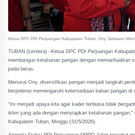
Ketua DPC PDI Perjuangan Kabupaten Tuban, Ony Setiawan Mem
TUBAN (Lentera) –Ketua DPC PDI Perjuangan Kabupaten
membangun ketahanan pangan dengan memanfaatkan sum
pada beras.
Menurut Ony, diversifikasi pangan menjadi langkah pen
berpotensi memengaruhi ketersediaan bahan pangan di
“Ini menjadi upaya kita agar kader terbiasa tidak berg
iklim yang ada dengan menyiapkan ketahanan pangan,”
Kabupatem Tuban, Minggu (31/5/2026).
Anggota Fraksi PDI Perjuangan DPRD Jatim tersebut men