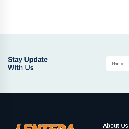
Stay Update
With Us
About Us