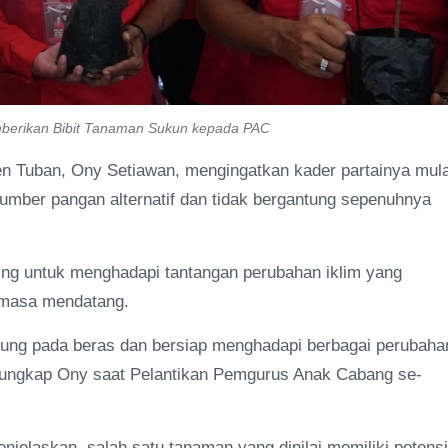
berikan Bibit Tanaman Sukun kepada PAC
 Tuban, Ony Setiawan, mengingatkan kader partainya mula
ber pangan alternatif dan tidak bergantung sepenuhnya
ting untuk menghadapi tantangan perubahan iklim yang
 masa mendatang.
antung pada beras dan bersiap menghadapi berbagai perubaha
 ungkap Ony saat Pelantikan Pemgurus Anak Cabang se-
jelaskan, salah satu tanaman yang dinilai memiliki potensi