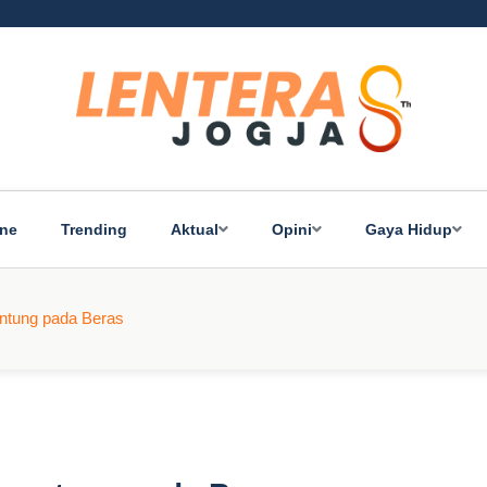
ine
Trending
Aktual
Opini
Gaya Hidup
ntung pada Beras