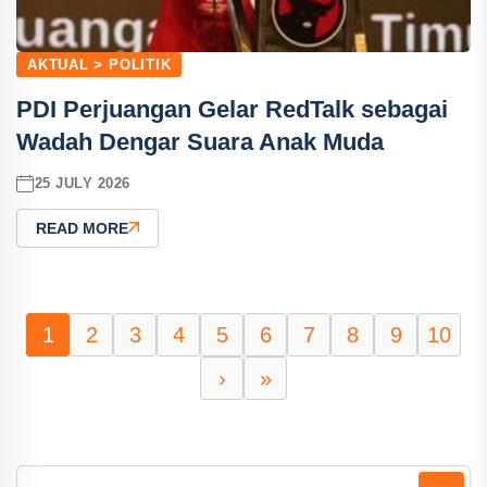
AKTUAL > POLITIK
PDI Perjuangan Gelar RedTalk sebagai
Wadah Dengar Suara Anak Muda
25 JULY 2026
READ MORE
1
2
3
4
5
6
7
8
9
10
›
»