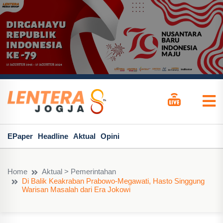
EPaper
Headline
Aktual
Opini
Home
Aktual > Pemerintahan
Di Balik Keakraban Prabowo-Megawati, Hasto Singgung
Warisan Masalah dari Era Jokowi