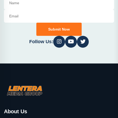
Submit Now
Follow Us:
About Us