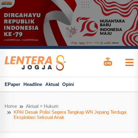
EPaper
Headline
Aktual
Opini
Home
Aktual > Hukum
KPAI Desak Polisi Segera Tangkap WN Jepang Terduga
Eksploitasi Seksual Anak