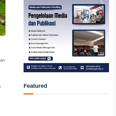
nan
Featured
p