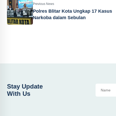
Previous News
Polres Blitar Kota Ungkap 17 Kasus
Narkoba dalam Sebulan
Stay Update
With Us