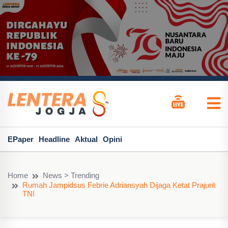
EPaper
Headline
Aktual
Opini
Home
News > Trending
Rumah Jampidsus Febrie Adriansyah Dijaga Ketat Prajurit
TNI