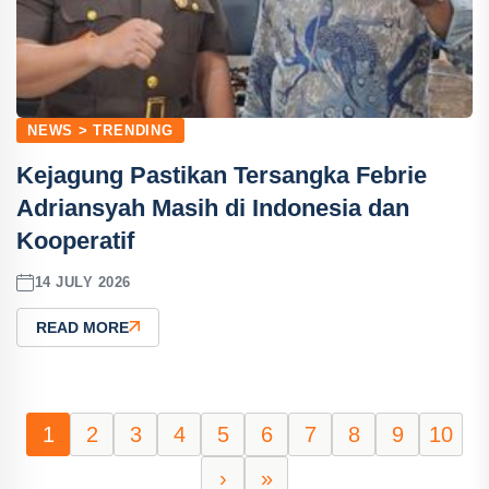
NEWS > TRENDING
Kejagung Pastikan Tersangka Febrie
Adriansyah Masih di Indonesia dan
Kooperatif
14 JULY 2026
READ MORE
1
2
3
4
5
6
7
8
9
10
›
»