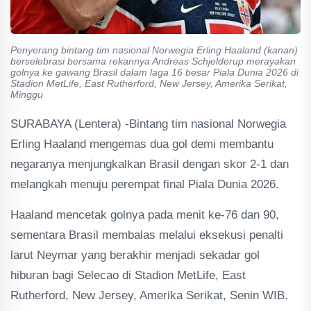
Penyerang bintang tim nasional Norwegia Erling Haaland (kanan)
berselebrasi bersama rekannya Andreas Schjelderup merayakan
golnya ke gawang Brasil dalam laga 16 besar Piala Dunia 2026 di
Stadion MetLife, East Rutherford, New Jersey, Amerika Serikat,
Minggu
SURABAYA (Lentera) -Bintang tim nasional Norwegia
Erling Haaland mengemas dua gol demi membantu
negaranya menjungkalkan Brasil dengan skor 2-1 dan
melangkah menuju perempat final Piala Dunia 2026.
Haaland mencetak golnya pada menit ke-76 dan 90,
sementara Brasil membalas melalui eksekusi penalti
larut Neymar yang berakhir menjadi sekadar gol
hiburan bagi Selecao di Stadion MetLife, East
Rutherford, New Jersey, Amerika Serikat, Senin WIB.