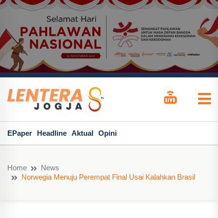
EPaper
Headline
Aktual
Opini
Home
News
Norwegia Menuju Perempat Final Usai Kalahkan Brasil