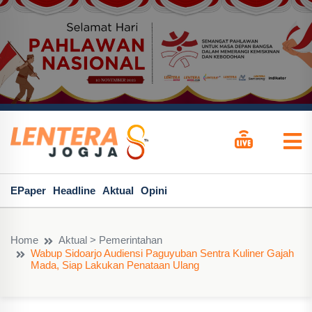
EPaper
Headline
Aktual
Opini
Home
Aktual > Pemerintahan
Wabup Sidoarjo Audiensi Paguyuban Sentra Kuliner Gajah
Mada, Siap Lakukan Penataan Ulang