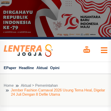
EPaper
Headline
Aktual
Opini
Home
Aktual > Pemerintahan
Jember Fashion Carnaval 2026 Usung Tema Heal, Digelar
24 Juli Dengan 8 Defile Utama