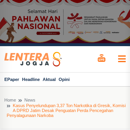
EPaper
Headline
Aktual
Opini
Home
News
Kasus Penyelundupan 3,37 Ton Narkotika di Gresik, Komisi
A DPRD Jatim Desak Penguatan Perda Pencegahan
Penyalagunaan Narkoba