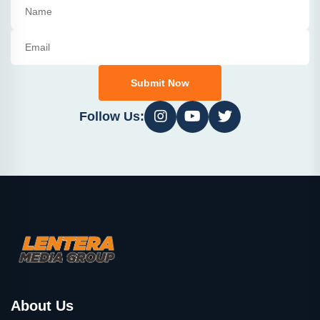
Submit Now
Follow Us:
About Us