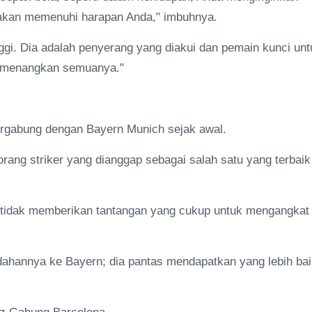
akan memenuhi harapan Anda," imbuhnya.
nggi. Dia adalah penyerang yang diakui dan pemain kunci unt
 memenangkan semuanya."
ergabung dengan Bayern Munich sejak awal.
ang striker yang dianggap sebagai salah satu yang terbaik
k tidak memberikan tantangan yang cukup untuk mengangkat
dahannya ke Bayern; dia pantas mendapatkan yang lebih ba