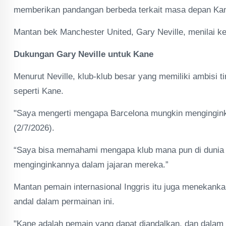
memberikan pandangan berbeda terkait masa depan Ka
Mantan bek Manchester United, Gary Neville, menilai ke
Dukungan Gary Neville untuk Kane
Menurut Neville, klub-klub besar yang memiliki ambisi t
seperti Kane.
"Saya mengerti mengapa Barcelona mungkin menginginkan
(2/7/2026).
“Saya bisa memahami mengapa klub mana pun di dunia y
menginginkannya dalam jajaran mereka.”
Mantan pemain internasional Inggris itu juga menekanka
andal dalam permainan ini.
"Kane adalah pemain yang dapat diandalkan, dan dalam 