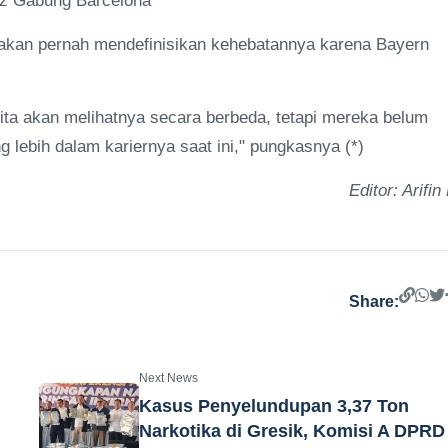
ez Gabung Barcelona
akan pernah mendefinisikan kehebatannya karena Bayern
a akan melihatnya secara berbeda, tetapi mereka belum
bih dalam kariernya saat ini," pungkasnya (*)
Editor: Arifin
Share:
Next News
Kasus Penyelundupan 3,37 Ton
Narkotika di Gresik, Komisi A DPRD