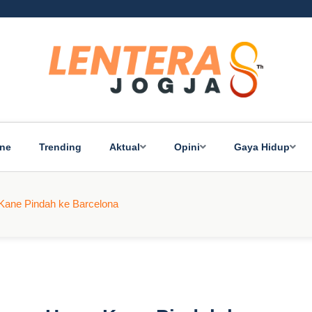
ine
Trending
Aktual
Opini
Gaya Hidup
Kane Pindah ke Barcelona