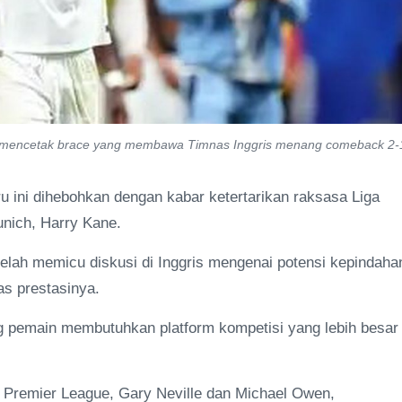
sai mencetak brace yang membawa Timnas Inggris menang comeback 2-
u ini dihebohkan dengan kabar ketertarikan raksasa Liga
unich, Harry Kane.
ah memicu diskusi di Inggris mengenai potensi kepindaha
s prestasinya.
g pemain membutuhkan platform kompetisi yang lebih besar
g Premier League, Gary Neville dan Michael Owen,